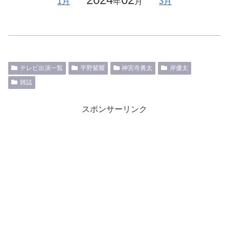
1月
年
月
3月
テレビ出演一覧
平野紫耀
神宮寺勇太
岸優太
雑誌
スポンサーリンク