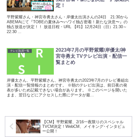
定！
平野紫耀さん・神宮寺勇太さん・岸優太出演さんの24日 21:30から
ABEMAにて『TOBEの夏休み〜ハワイ独占密着！新たな決意〜』の
独占放送が決定！！ 放送日程・URL 【#1】12月24日（日）21:30～
22:30 ...
2023年7月の平野紫耀/岸優太/神
テレビ出演一覧
宮寺勇太 TVテレビ出演・配信一
覧まとめ
岸優太さん、平野紫耀さん、神宮寺勇太の2023年7月のテレビ番組出
演・配信一覧情報のまとめです。 ※朝のテレビ出演は、前日夜の発
表が多いため記載できない場合があります。 ※このページを開いた
まま、翌日などにアクセスした際にデータが最...
【CM】平野紫耀、2/16一夜限りのスペシャル
TVCM決定！WebCM、メイキング･インタビュ
ー公開！