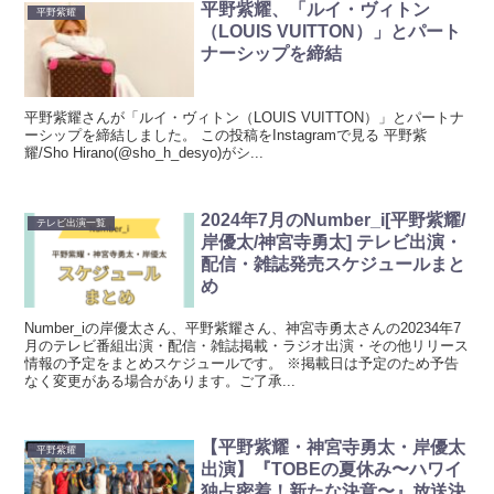
平野紫耀、「ルイ・ヴィトン
平野紫耀
（LOUIS VUITTON）」とパート
ナーシップを締結
平野紫耀さんが「ルイ・ヴィトン（LOUIS VUITTON）」とパートナ
ーシップを締結しました。 この投稿をInstagramで見る 平野紫
耀/Sho Hirano(@sho_h_desyo)がシ...
2024年7月のNumber_i[平野紫耀/
テレビ出演一覧
岸優太/神宮寺勇太] テレビ出演・
配信・雑誌発売スケジュールまと
め
Number_iの岸優太さん、平野紫耀さん、神宮寺勇太さんの20234年7
月のテレビ番組出演・配信・雑誌掲載・ラジオ出演・その他リリース
情報の予定をまとめスケジュールです。 ※掲載日は予定のため予告
なく変更がある場合があります。ご了承...
【平野紫耀・神宮寺勇太・岸優太
平野紫耀
出演】『TOBEの夏休み〜ハワイ
独占密着！新たな決意〜』放送決