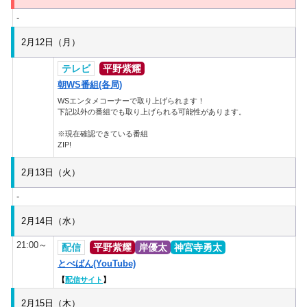
-
2月12日（月）
テレビ
平野紫耀
朝WS番組(各局)
WSエンタメコーナーで取り上げられます！
下記以外の番組でも取り上げられる可能性があります。
※現在確認できている番組
ZIP!
2月13日（火）
-
2月14日（水）
21:00～
配信
平野紫耀
岸優太
神宮寺勇太
とべばん(YouTube)
【
配信サイト
】
2月15日（木）