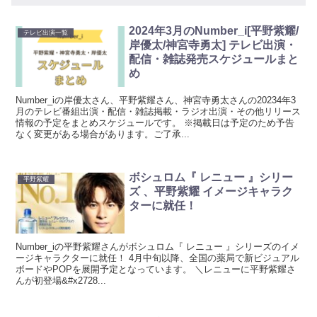
2024年3月のNumber_i[平野紫耀/
テレビ出演一覧
岸優太/神宮寺勇太] テレビ出演・
配信・雑誌発売スケジュールまと
め
Number_iの岸優太さん、平野紫耀さん、神宮寺勇太さんの20234年3
月のテレビ番組出演・配信・雑誌掲載・ラジオ出演・その他リリース
情報の予定をまとめスケジュールです。 ※掲載日は予定のため予告
なく変更がある場合があります。ご了承...
ボシュロム『 レニュー 』シリー
平野紫耀
ズ 、平野紫耀 イメージキャラク
ターに就任！
Number_iの平野紫耀さんがボシュロム『 レニュー 』シリーズのイメ
ージキャラクターに就任！ 4月中旬以降、全国の薬局で新ビジュアル
ボードやPOPを展開予定となっています。 ＼レニューに平野紫耀さ
んが初登場&#x2728...