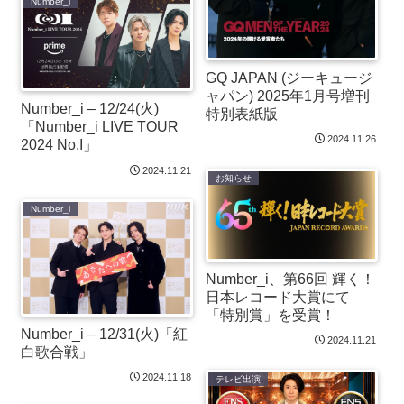
Number_i
GQ JAPAN (ジーキュージ
ャパン) 2025年1月号増刊
Number_i – 12/24(火)
特別表紙版
「Number_i LIVE TOUR
2024.11.26
2024 No.I」
2024.11.21
お知らせ
Number_i
Number_i、第66回 輝く！
日本レコード大賞にて
「特別賞」を受賞！
Number_i – 12/31(火)「紅
2024.11.21
白歌合戦」
2024.11.18
テレビ出演