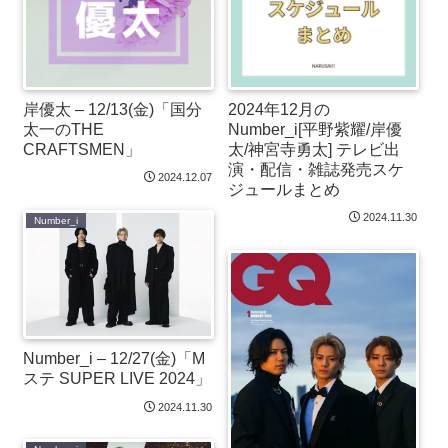
岸優太 – 12/13(金)「国分
2024年12月の
太一のTHE
Number_i[平野紫耀/岸優
CRAFTSMEN」
太/神宮寺勇太] テレビ出
演・配信・雑誌発売スケ
2024.12.07
ジュールまとめ
2024.11.30
Number_i
Number_i – 12/27(金)「M
ステ SUPER LIVE 2024」
2024.11.30