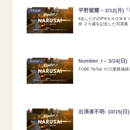
平野紫耀 – 2/12(月
平野紫耀
#あしたのZIP!#ＳＨＯ
奈 ２５歳を記念した写真集 「カ
Number_i – 3/24
Number_i
TOBE TikTok ※🙋‍♂️業務連
出演者不明- 10/15