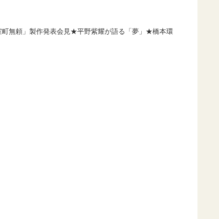
「室町無頼」製作発表会見★平野紫耀が語る「夢」★橋本環