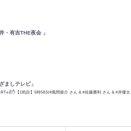
「櫻井・有吉THE夜会 」
)「めざましテレビ」
✊✌️✋【1戦目】5時58分#風間俊介 さん & #佐藤勝利 さん & #岸優太