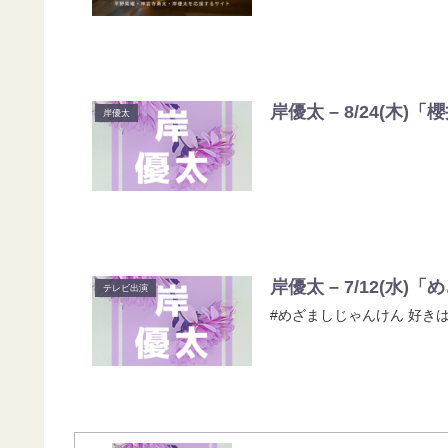
岸優太 – 8/24(木)
岸優太
岸優太 – 7/12(水
テレビ出演
#めざましじゃんけん 好きはRT