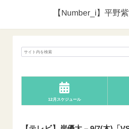
【Number_i】平
12月スケジュール
【テレビ】岸優太 – 9/7(木)「V