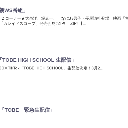
)「朝WS番組」
ＷＢＩＺコーナー★大泉洋、堤真一、 なにわ男子・長尾謙杜登場 映画
レイドスコープ」発売会見#ZIP!— ZIP! 【...
(日)「TOBE HIGH SCHOOL 生配信」
絡🙋‍♂️※TikTok「TOBE HIGH SCHOOL」生配信決定！3月2...
(日)「TOBE 緊急生配信」