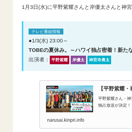
1月3日(水)に平野紫耀さんと岸優太さんと神
テレビ番組情報
●1/3(水) 23:00～
TOBEの夏休み。～ハワイ独占密着！新たな決
出演者：
平野紫耀
岸優太
神宮寺勇太
【平野紫耀・
平野紫耀さん・神宮
narusai.kinpri.info