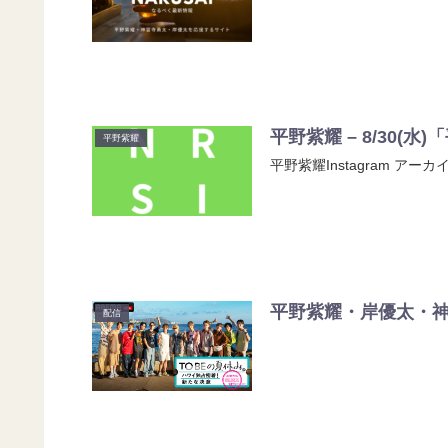
平野紫耀 – 8/30(
平野紫耀
平野紫耀Instagram アーカイ
平野紫耀・岸優太・神宮
配信