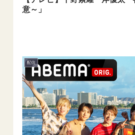
意～」
配信