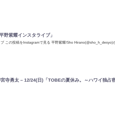
水)「平野紫耀インスタライブ」
ブ この投稿をInstagramで見る 平野紫耀/Sho Hirano(@sho_h_desy
寺勇太 – 12/24(日)「TOBEの夏休み。～ハワイ独