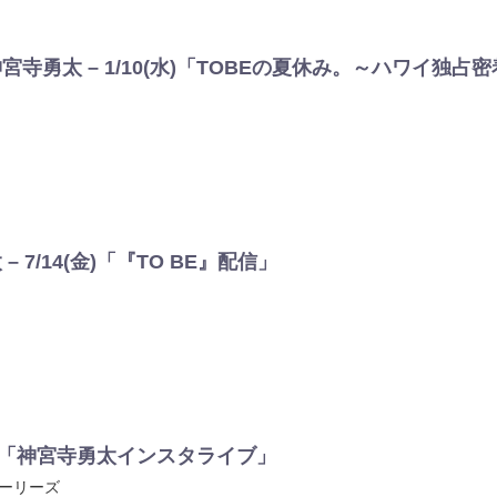
寺勇太 – 1/10(水)「TOBEの夏休み。～ハワイ独
 7/14(金)「『TO BE』配信」
(火)「神宮寺勇太インスタライブ」
トーリーズ