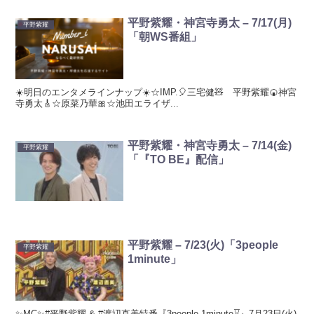
平野紫耀・神宮寺勇太 – 7/17(月)
平野紫耀
「朝WS番組」
☀️明日のエンタメラインナップ☀️☆IMP.🎈三宅健🧸 平野紫耀🍘神宮
寺勇太🎸☆原菜乃華🎀☆池田エライザ...
平野紫耀・神宮寺勇太 – 7/14(金)
平野紫耀
「『TO BE』配信」
平野紫耀 – 7/23(火)「3people
平野紫耀
1minute」
✨MC✨#平野紫耀 & #渡辺直美特番『3people 1minute⌛』7月23日(火)