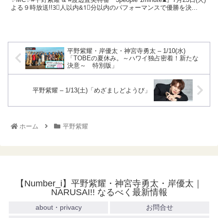
よる９時放送!!3⃣人以内&1⃣分以内のパフォーマンスで優勝を決...
平野紫耀・岸優太・神宮寺勇太 – 1/10(水)
「TOBEの夏休み。～ハワイ独占密着！新たな
決意～ 特別版」
平野紫耀 – 1/13(土)「めざましどようび」
ホーム
平野紫耀
【Number_i】平野紫耀・神宮寺勇太・岸優太｜
NARUSAI!! なるべく最新情報
about・privacy
お問合せ