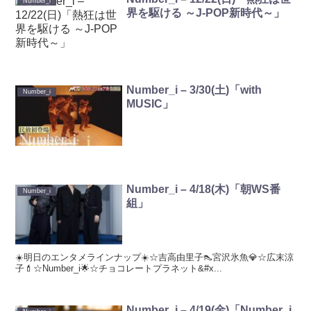
Number_i
界を駆ける ～J-POP新時代～」
Number_i – 3/30(土)「with
Number_i
MUSIC」
Number_i – 4/18(木)「朝WS番
Number_i
組」
☀️明日のエンタメラインナップ☀️☆吉高由里子👠宮沢氷魚💎☆広末涼
子💄☆Number_i🌟☆チョコレートプラネット&#x...
Number_i – 4/19(金)「Number_i