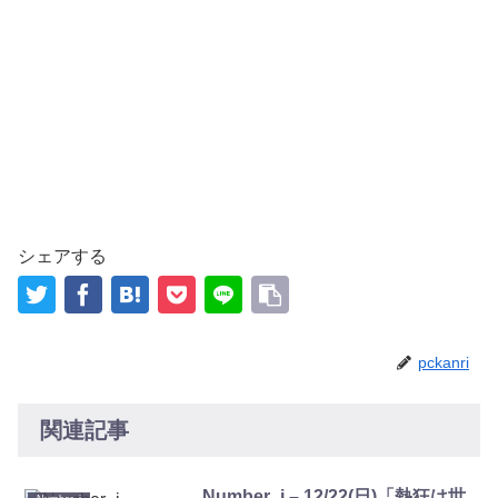
シェアする
pckanri
関連記事
Number_i – 12/22(日)「熱狂は世