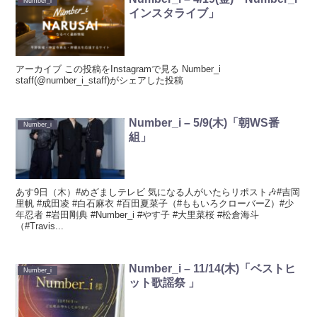
Number_i
インスタライブ」
アーカイブ この投稿をInstagramで見る Number_i
staff(@number_i_staff)がシェアした投稿
Number_i – 5/9(木)「朝WS番
Number_i
組」
あす9日（木）#めざましテレビ 気になる人がいたらリポスト🎶#吉岡
里帆 #成田凌 #白石麻衣 #百田夏菜子（#ももいろクローバーZ）#少
年忍者 #岩田剛典 #Number_i #やす子 #大里菜桜 #松倉海斗
（#Travis...
Number_i – 11/14(木)「ベストヒ
Number_i
ット歌謡祭 」