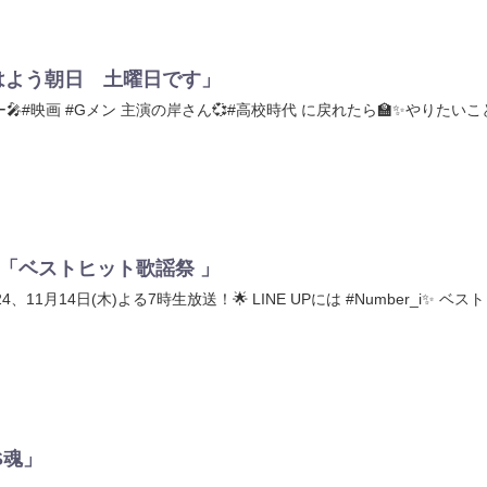
「おはよう朝日 土曜日です」
ー🎤#映画 #Gメン 主演の岸さん💞#高校時代 に戻れたら🏫✨やりたいこと
14(木)「ベストヒット歌謡祭 」
4、11月14日(木)よる7時生放送！🌟 LINE UPには #Number_
VS魂」