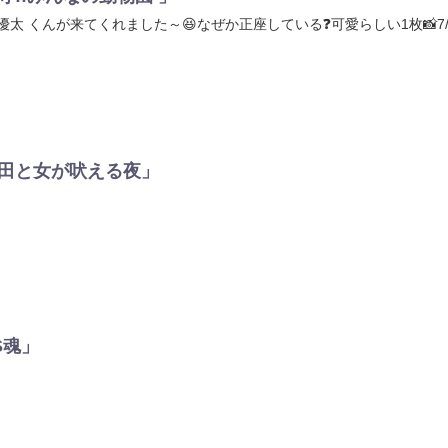
太 くんが来てくれました～😆なぜか正座している❓可愛らしい1枚📸7/29
)「上田と女が吠える夜」
VS魂」