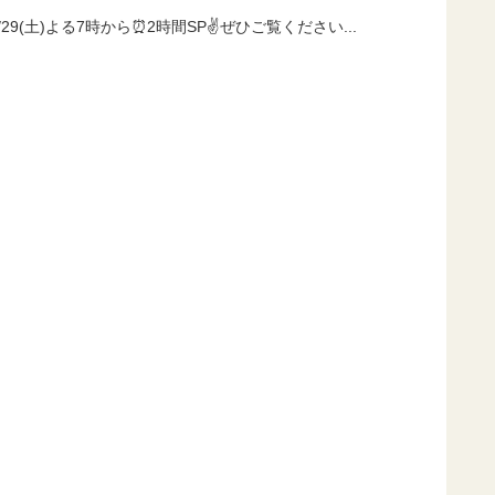
(土)よる7時から⏰2時間SP✌️ぜひご覧ください...