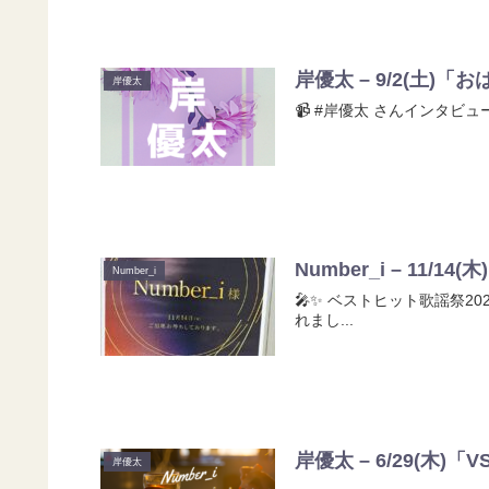
岸優太 – 9/2(土)
岸優太
📹️ #岸優太 さんインタビュ
Number_i – 11/
Number_i
🎤✨ ベストヒット歌謡祭202
れまし...
岸優太 – 6/29(木)「
岸優太