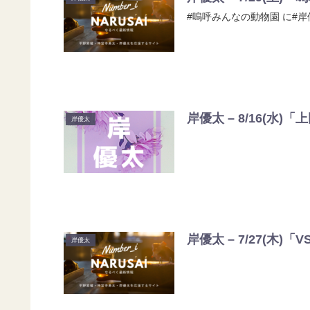
#嗚呼みんなの動物園 に#岸優
岸優太 – 8/16(水
岸優太
岸優太 – 7/27(木)「
岸優太