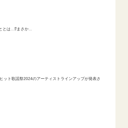
とは…⁉️まさか...
i✨ ベストヒット歌謡祭2024のアーティストラインアップが発表さ