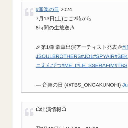
#音楽の日
2024
7月13日(土)ごご2時から
8時間の生放送🎶
🎉第1弾 豪華出演アーティスト発表🎉
#I
JSOULBROTHERS
#JO1
#SPYAIR
#SEK
ニえんぴつ
#ME_I
#LE_SSERAFIM
#TBS
— 音楽の日 (@TBS_ONGAKUNOHI)
Ju
📺出演情報📺