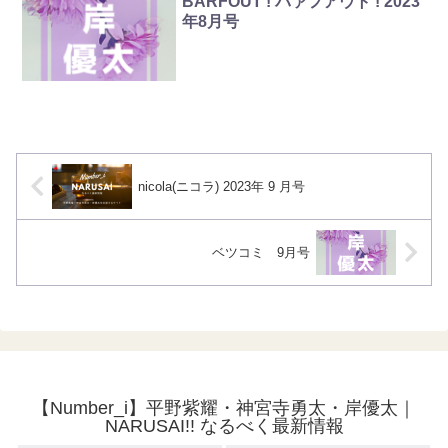
BARFOUT ! バァフアウト ! 2023
年8月号
nicola(ニコラ) 2023年 9 月号
ベツコミ 9月号
【Number_i】平野紫耀・神宮寺勇太・岸優太｜
NARUSAI!! なるべく最新情報