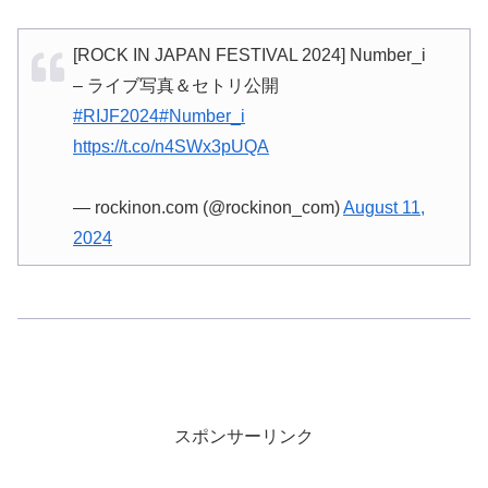
[ROCK IN JAPAN FESTIVAL 2024] Number_i
– ライブ写真＆セトリ公開
#RIJF2024
#Number_i
https://t.co/n4SWx3pUQA
— rockinon.com (@rockinon_com)
August 11,
2024
スポンサーリンク