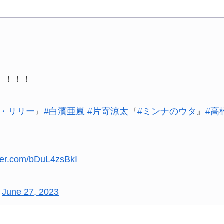
！！！！
ー・リリー
』
#白濱亜嵐
#片寄涼太
『
#ミンナのウタ
』
#高
tter.com/bDuL4zsBkI
)
June 27, 2023