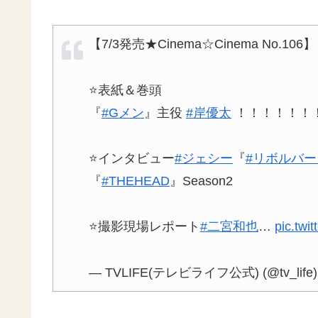
【7/3発売★Cinema☆Cinema No.106】
⭐️表紙＆巻頭
『
#Gメン
』主役
#岸優太
！！！！！！
⭐️インタビュー
#ジェシー
『
#リボルバ
『
#THEHEAD
』Season2
⭐️撮影現場レポート
#二宮和也
…
pic.twi
— TVLIFE(テレビライフ公式) (@tv_life