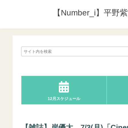
【Number_i】平
12月スケジュール
【雑誌】岸優太、7/3(月)「Cinem