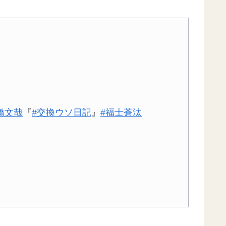
橋文哉
『
#交換ウソ日記
』
#福士蒼汰