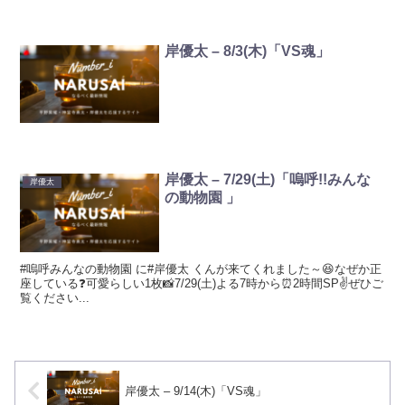
岸優太 – 8/3(木)「VS魂」
岸優太 – 7/29(土)「嗚呼!!みんな
岸優太
の動物園 」
#嗚呼みんなの動物園 に#岸優太 くんが来てくれました～😆なぜか正
座している❓可愛らしい1枚📸7/29(土)よる7時から⏰2時間SP✌️ぜひご
覧ください...
岸優太 – 9/14(木)「VS魂」