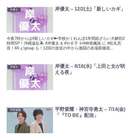
岸優太 – 12/2(土)「新しいカギ」
岸優太
今夜7時からは#新しいカギ🔑学校かくれんぼ1年間総ざらい大解剖2
時間SP！沖縄遠征🏝 #岸優太 & #やす子 や#神尾楓珠 に #松丸亮
吾！#Aぇ!group も！12回の放送の中から激闘の名場面徹底...
岸優太 – 8/16(水)「上田と女が吠
岸優太
える夜」
平野紫耀・神宮寺勇太 – 7/14(金)
平野紫耀
「『TO BE』配信」