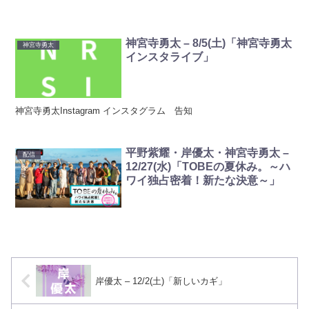
神宮寺勇太 – 8/5(土)「神宮寺勇太
神宮寺勇太
インスタライブ」
神宮寺勇太Instagram インスタグラム 告知
平野紫耀・岸優太・神宮寺勇太 –
配信
12/27(水)「TOBEの夏休み。～ハ
ワイ独占密着！新たな決意～」
岸優太 – 12/2(土)「新しいカギ」