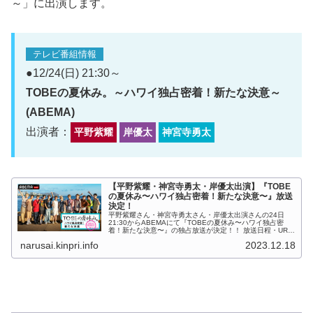
～」に出演します。
テレビ番組情報
●12/24(日) 21:30～
TOBEの夏休み。～ハワイ独占密着！新たな決意～
(ABEMA)
出演者：
平野紫耀
岸優太
神宮寺勇太
【平野紫耀・神宮寺勇太・岸優太出演】『TOBE
の夏休み〜ハワイ独占密着！新たな決意〜』放送
決定！
平野紫耀さん・神宮寺勇太さん・岸優太出演さんの24日
21:30からABEMAにて『TOBEの夏休み〜ハワイ独占密
着！新たな決意〜』の独占放送が決定！！ 放送日程・URL
【#1】12月24日（日）21:30～22:30 ...
narusai.kinpri.info
2023.12.18