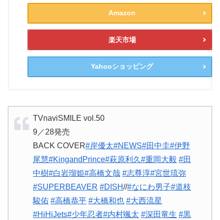
Amazon
楽天市場
Yahooショッピング
TVnaviSMILE vol.50
9／28発売
BACK COVER
#岸優太
#NEWS
#田中圭
#伊野
尾慧
#KingandPrince
#萩原利久
#重岡大毅
#田
中樹
#白岩瑠姫
#高橋文哉
#志尊淳
#宮世琉弥
#SUPERBEAVER
#DISH
//
#なにわ男子
#道枝
駿佑
#高橋恭平
#大橋和也
#大西流星
#HiHiJets
#少年忍者
#内村颯太
#深田竜生
#黒